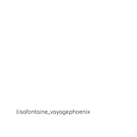
lisafontaine_vayagephoenix